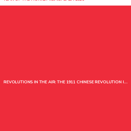
REVOLUTIONS IN THE AIR: THE 1911 CHINESE REVOLUTION IN THE CONTEXT OF THE 1916 RISING