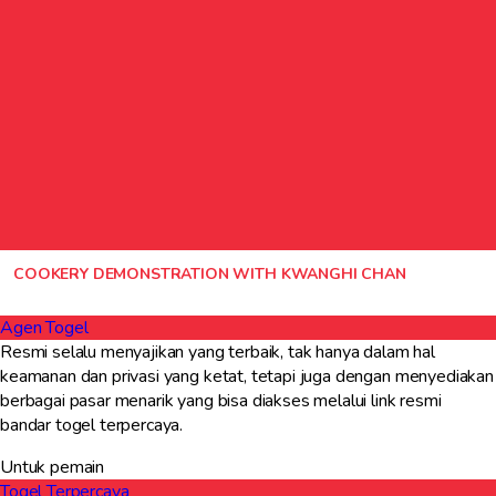
COOKERY DEMONSTRATION WITH KWANGHI CHAN
Agen Togel
Resmi selalu menyajikan yang terbaik, tak hanya dalam hal
keamanan dan privasi yang ketat, tetapi juga dengan menyediakan
berbagai pasar menarik yang bisa diakses melalui link resmi
bandar togel terpercaya.
Untuk pemain
Togel Terpercaya