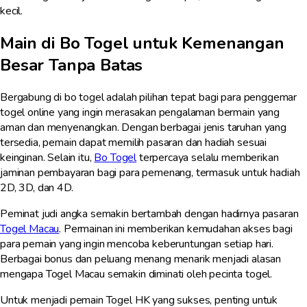
kecil.
Main di Bo Togel untuk Kemenangan
Besar Tanpa Batas
Bergabung di bo togel adalah pilihan tepat bagi para penggemar
togel online yang ingin merasakan pengalaman bermain yang
aman dan menyenangkan. Dengan berbagai jenis taruhan yang
tersedia, pemain dapat memilih pasaran dan hadiah sesuai
keinginan. Selain itu,
Bo Togel
terpercaya selalu memberikan
jaminan pembayaran bagi para pemenang, termasuk untuk hadiah
2D, 3D, dan 4D.
Peminat judi angka semakin bertambah dengan hadirnya pasaran
Togel Macau
. Permainan ini memberikan kemudahan akses bagi
para pemain yang ingin mencoba keberuntungan setiap hari.
Berbagai bonus dan peluang menang menarik menjadi alasan
mengapa Togel Macau semakin diminati oleh pecinta togel.
Untuk menjadi pemain Togel HK yang sukses, penting untuk