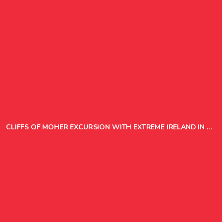
CLIFFS OF MOHER EXCURSION WITH EXTREME IRELAND IN MANDARIN