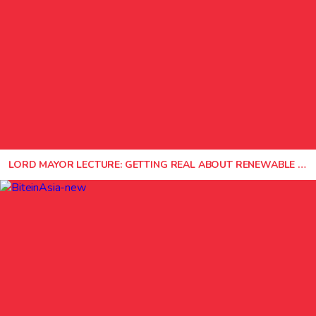
LORD MAYOR LECTURE: GETTING REAL ABOUT RENEWABLE ENERGY