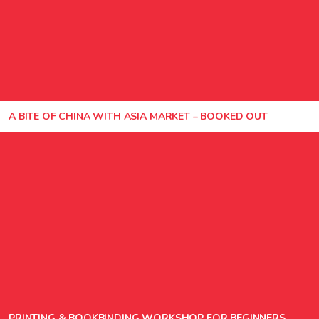
A BITE OF CHINA WITH ASIA MARKET – BOOKED OUT
PRINTING & BOOKBINDING WORKSHOP FOR BEGINNERS