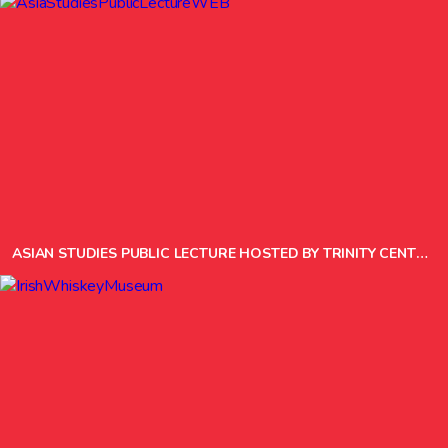
ASIAN STUDIES PUBLIC LECTURE HOSTED BY TRINITY CENTRE FOR ASIAN STUDIES