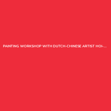
PAINTING WORKSHOP WITH DUTCH-CHINESE ARTIST HOI-SHAN MAK (18YRS +)