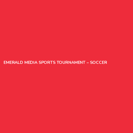
EMERALD MEDIA SPORTS TOURNAMENT – SOCCER