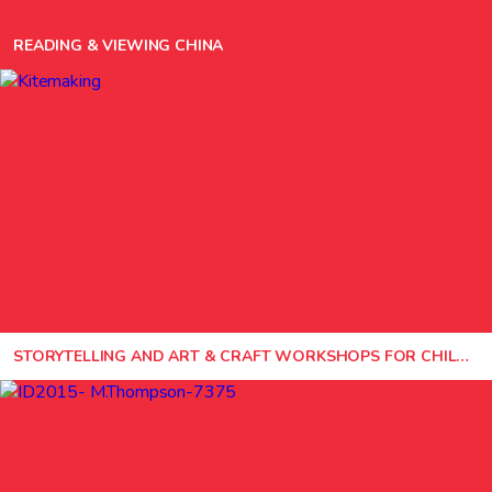
READING & VIEWING CHINA
STORYTELLING AND ART & CRAFT WORKSHOPS FOR CHILDREN