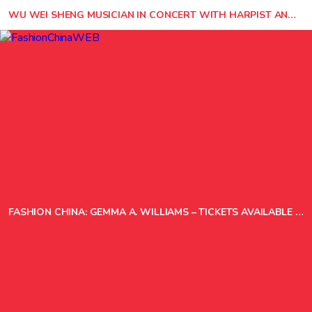
WU WEI SHENG MUSICIAN IN CONCERT WITH HARPIST ANDREJA MALIR
FASHION CHINA: GEMMA A. WILLIAMS – TICKETS AVAILABLE AT THE DOOR