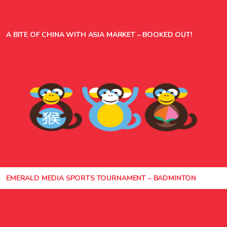
A BITE OF CHINA WITH ASIA MARKET – BOOKED OUT!
EMERALD MEDIA SPORTS TOURNAMENT – BADMINTON