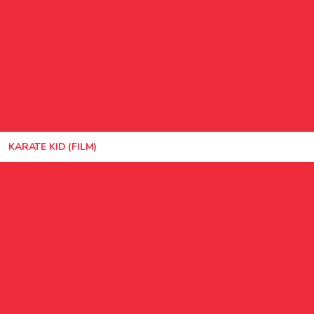
KARATE KID (FILM)