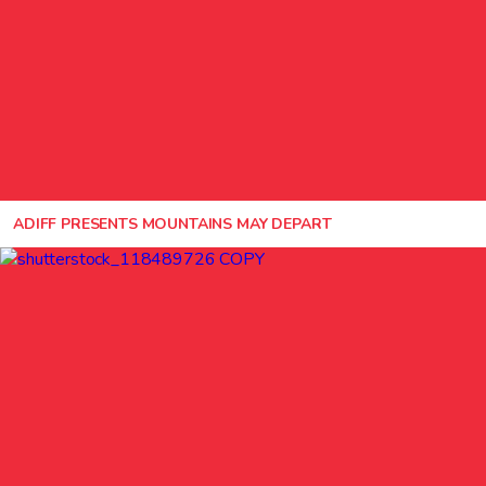
ADIFF PRESENTS MOUNTAINS MAY DEPART