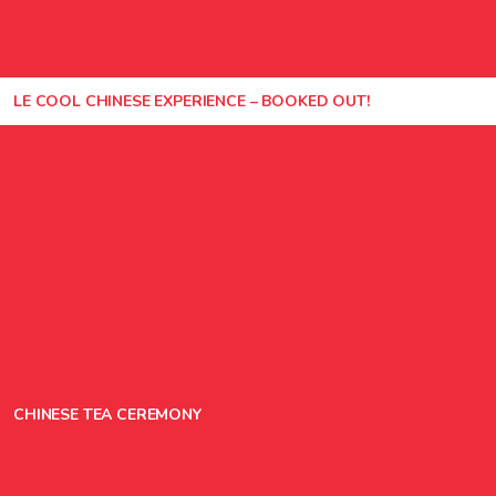
LE COOL CHINESE EXPERIENCE – BOOKED OUT!
CHINESE TEA CEREMONY