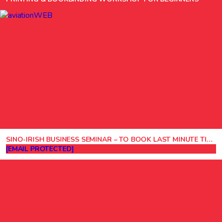
SINO-IRISH BUSINESS SEMINAR – TO BOOK LAST MINUTE TICKETS PLEASE CONTACT
[EMAIL PROTECTED]