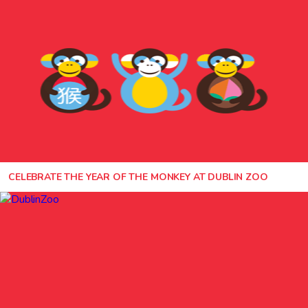
CELEBRATE THE YEAR OF THE MONKEY AT DUBLIN ZOO