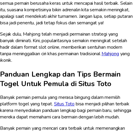
semua pemain berusaha keras untuk mencapai hasil terbaik. Selain
itu, suasana kompetisinya bikin adrenalin kita semakin meningkat,
apalagi saat mendekati akhir turnamen. Jangan lupa, setiap putaran
bisa jadi penentu, jadi tetap fokus dan semangat ya!
Sejak dulu, Mahjong telah menjadi permainan strategi yang
banyak diminati. Kini, popularitasnya semakin meningkat setelah
hadir dalam format slot online, memberikan sentuhan modern
tanpa meninggalkan ciri khas permainan tradisional
Mahjong
yang
ikonik.
Panduan Lengkap dan Tips Bermain
Togel Untuk Pemula di Situs Toto
Banyak pemain pemula yang merasa bingung dalam memilih
platform togel yang tepat.
Situs Toto
bisa menjadi pilihan terbaik
karena menyediakan panduan lengkap bagi pemain baru, sehingga
mereka dapat memahami cara bermain dengan lebih mudah.
Banyak pemain yang mencari cara terbaik untuk memenangkan