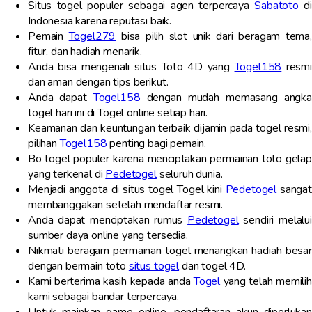
Situs togel populer sebagai agen terpercaya
Sabatoto
di
Indonesia karena reputasi baik.
Pemain
Togel279
bisa pilih slot unik dari beragam tema,
fitur, dan hadiah menarik.
Anda bisa mengenali situs Toto 4D yang
Togel158
resm
dan aman dengan tips berikut.
Anda dapat
Togel158
dengan mudah memasang angka
togel hari ini di Togel online setiap hari.
Keamanan dan keuntungan terbaik dijamin pada togel resmi,
pilihan
Togel158
penting bagi pemain.
Bo togel populer karena menciptakan permainan toto gelap
yang terkenal di
Pedetogel
seluruh dunia.
Menjadi anggota di situs togel Togel kini
Pedetogel
sangat
membanggakan setelah mendaftar resmi.
Anda dapat menciptakan rumus
Pedetogel
sendiri melalui
sumber daya online yang tersedia.
Nikmati beragam permainan togel menangkan hadiah besar
dengan bermain toto
situs togel
dan togel 4D.
Kami berterima kasih kepada anda
Togel
yang telah memilih
kami sebagai bandar terpercaya.
Untuk mainkan game online, pendaftaran akun diperlukan