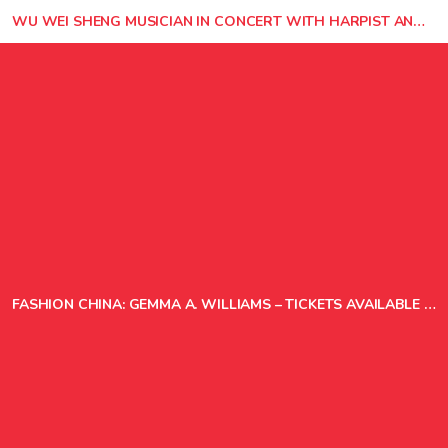
WU WEI SHENG MUSICIAN IN CONCERT WITH HARPIST ANDREJA MALIR
FASHION CHINA: GEMMA A. WILLIAMS – TICKETS AVAILABLE AT THE DOOR