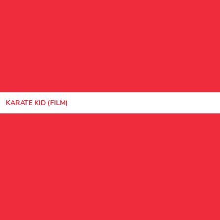
KARATE KID (FILM)