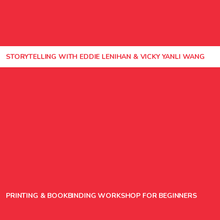
STORYTELLING WITH EDDIE LENIHAN & VICKY YANLI WANG
PRINTING & BOOKBINDING WORKSHOP FOR BEGINNERS