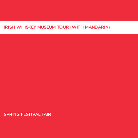
IRISH WHISKEY MUSEUM TOUR (WITH MANDARIN)
SPRING FESTIVAL FAIR