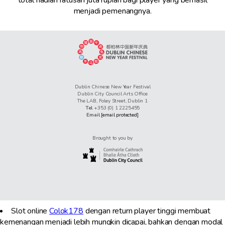
total hadiah ratusan juta rupiah bagi player yang berhasil
menjadi pemenangnya.
Dublin Chinese New Year Festival
Dublin City Council Arts Office
The LAB, Foley Street, Dublin 1
Tel
+353 (0) 1 2225455
Email
[email protected]
Brought to you by
Slot online
Colok178
dengan return player tinggi membuat
kemenangan menjadi lebih mungkin dicapai, bahkan dengan modal