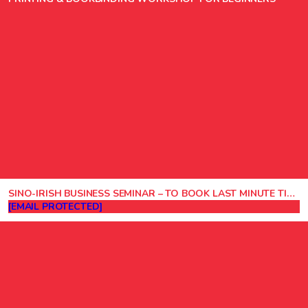
SINO-IRISH BUSINESS SEMINAR – TO BOOK LAST MINUTE TICKETS PLEASE CONTACT
[EMAIL PROTECTED]