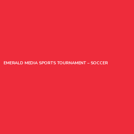
EMERALD MEDIA SPORTS TOURNAMENT – SOCCER