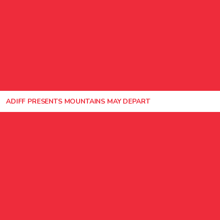
ADIFF PRESENTS MOUNTAINS MAY DEPART