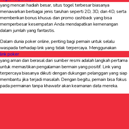
yang mencari hadiah besar, situs togel terbesar biasanya
menawarkan berbagai jenis taruhan seperti 2D, 3D, dan 4D, serta
memberikan bonus khusus dan promo cashback yang bisa
memperbesar kesempatan Anda mendapatkan kemenangan
dalam jumlah yang fantastis.
Dalam dunia poker online, penting bagi pemain untuk selalu
waspada terhadap link yang tidak terpercaya. Menggunakan
link poker
yang aman dan berasal dari sumber resmi adalah langkah pertama
untuk memastikan pengalaman bermain yang positif. Link yang
terpercaya biasanya diikuti dengan dukungan pelanggan yang siap
membantu jika terjadi masalah. Dengan begitu, pemain bisa fokus
pada permainan tanpa khawatir akan keamanan data mereka.