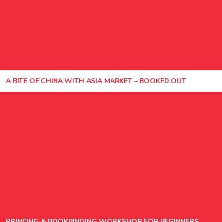
A BITE OF CHINA WITH ASIA MARKET – BOOKED OUT
PRINTING & BOOKBINDING WORKSHOP FOR BEGINNERS