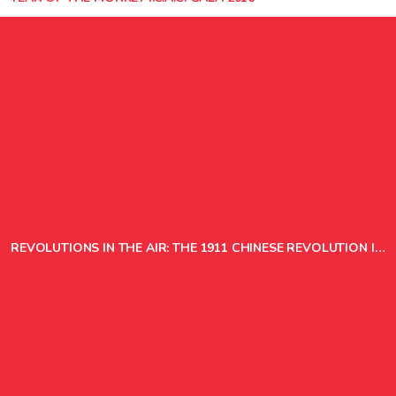
REVOLUTIONS IN THE AIR: THE 1911 CHINESE REVOLUTION IN THE CONTEXT OF THE 1916 RISING