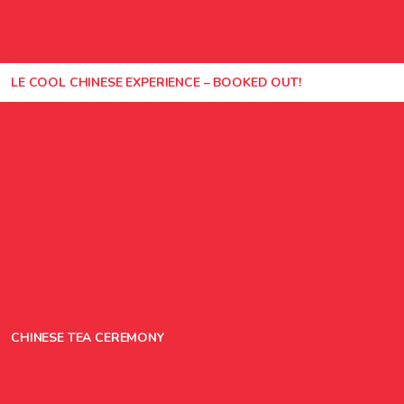
LE COOL CHINESE EXPERIENCE – BOOKED OUT!
CHINESE TEA CEREMONY