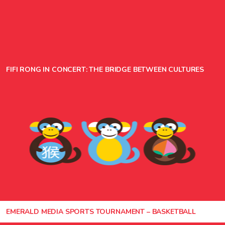
FIFI RONG IN CONCERT: THE BRIDGE BETWEEN CULTURES
EMERALD MEDIA SPORTS TOURNAMENT – BASKETBALL