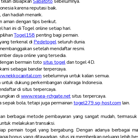
 telah disiapkan
Sabatoto
sebelumnya.
onesia karena reputasi baik.
r, dan hadiah menarik.
n aman dengan tips berikut.
i ini di Togel online setiap hari.
pilihan
Togel158
penting bagi pemain.
yang terkenal di
Pedetogel
seluruh dunia.
membanggakan setelah mendaftar resmi.
umber daya online yang tersedia.
dengan bermain toto
situs togel
dan togel 4D.
kami sebagai bandar terpercaya.
w.nekkocapital.com
sebelumnya untuk kalian semua.
 untuk dukung perkembangan olahraga Indonesia.
ndaftar di situs terpercaya.
tungkan di
www.resea-rchgate.net
situs terpercaya.
a sepak bola, tetapi juga permainan
togel279.sg-host.com
lain.
berbagai metode pembayaran yang sangat mudah, termasuk trans
untuk melakukan transaksi.
ap pemain togel yang bergabung. Dengan adanya berbagai maca
ai bonus yang ditawarkan, situs ini memberikan peluang lebih be