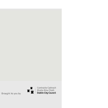
Brought to you by