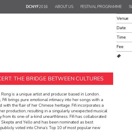
DCNYF
2016
ABOUT US
FESTIVAL PROGRAMME
S
Venue
Date
Time
Fee
NCERT: THE BRIDGE BETWEEN CULTURES
ifi Rong is a unique artist and producer based in London.
 Fifi brings pure emotional intimacy into her songs with a
with the flair of her Chinese heritage. Fifi incorporates a
her production, resulting in a singularly unexpected musical
y from its one-of a-kind unearthliness. Fifi has collaborated
eh, Skepta and Yello and has been nominated as best
d publicly voted into China’s Top 10 of most popular new