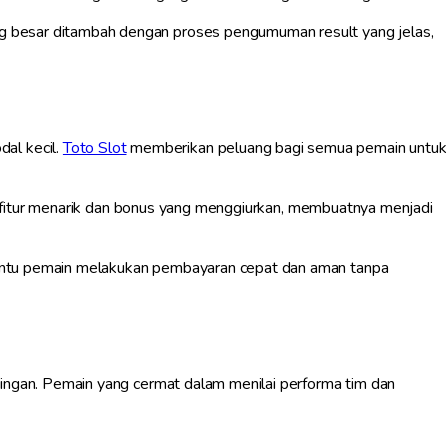
g besar ditambah dengan proses pengumuman result yang jelas,
al kecil.
Toto Slot
memberikan peluang bagi semua pemain untuk
 fitur menarik dan bonus yang menggiurkan, membuatnya menjadi
tu pemain melakukan pembayaran cepat dan aman tanpa
dingan. Pemain yang cermat dalam menilai performa tim dan