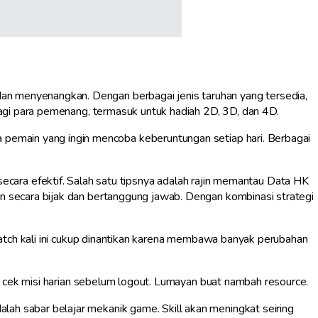
dan menyenangkan. Dengan berbagai jenis taruhan yang tersedia,
gi para pemenang, termasuk untuk hadiah 2D, 3D, dan 4D.
 pemain yang ingin mencoba keberuntungan setiap hari. Berbagai
ra efektif. Salah satu tipsnya adalah rajin memantau Data HK
ain secara bijak dan bertanggung jawab. Dengan kombinasi strategi
atch kali ini cukup dinantikan karena membawa banyak perubahan
a cek misi harian sebelum logout. Lumayan buat nambah resource.
dalah sabar belajar mekanik game. Skill akan meningkat seiring