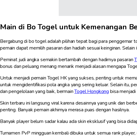
Main di Bo Togel untuk Kemenangan Be
Bergabung di bo togel adalah pilihan tepat bagi para penggemar 
pemain dapat memilih pasaran dan hadiah sesuai keinginan. Selain i
Peminat judi angka semakin bertambah dengan hadirnya pasaran
T
bonus dan peluang menang menarik menjadi alasan mengapa Togel 
Untuk menjadi pemain Togel HK yang sukses, penting untuk mema
untuk mengidentifikasi pola angka yang sering keluar. Selain itu
dan pengelolaan yang baik, bermain
Togel Hongkong
bisa menjadi
Skin terbaru ini langsung viral karena desainnya yang unik dan berbe
penting. Banyak pemain akhirnya merasa puas dengan hasilnya.
Banyak player belum sadar kalau ada skin eksklusif yang bisa didapa
Turnamen PvP mingguan kembali dibuka untuk semua rank player, 