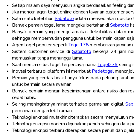
Setiap malam saya menyusun angka berdasarkan feeling da
Jika mencari agen togel online dengan layanan customer ser
Salah satu kelebihan
Sabatoto
adalah menyediakan opsi bo 
Banyak pemain togel lama mengaku bertahan di
Sabatoto
ka
Banyak pemain yang mengutamakan fleksibilitas dalam met
sehingga mempermudah pengguna untuk bermain kapan saja
Agen togel populer seperti
Togel178
memberikan jaminan m
Sistem customer service di
Sabatoto
bekerja 24 jam non
memuaskan tanpa menunggu lama.
Saat mencari situs togel terpercaya, nama
Togel279
sering m
Inovasi terbaru di platform ini membuat
Pedetogel
menonjol 
Pemain yang cerdas tidak hanya fokus pada peluang taruhan,
untuk bermain secara nyaman.
Banyak pemain mencari keseimbangan antara risiko dan rew
cepat habis.
Seiring meningkatnya minat terhadap permainan digital,
Sab
permainan dengan lebih aman.
Teknologi enkripsi mutakhir diterapkan secara menyeluruh m
Teknologi enkripsi modern digunakan penuh sehingga data pe
Teknologi enkripsi terbaru diterapkan secara penuh dan dijal