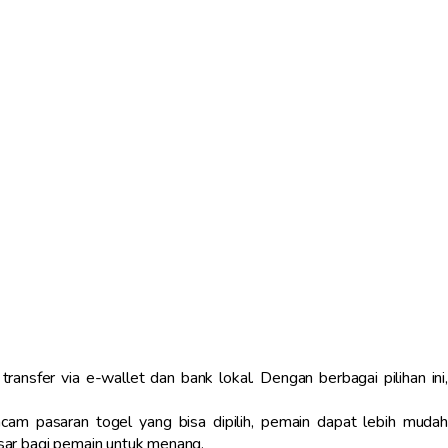
fer via e-wallet dan bank lokal. Dengan berbagai pilihan ini,
m pasaran togel yang bisa dipilih, pemain dapat lebih mudah
sar bagi pemain untuk menang.