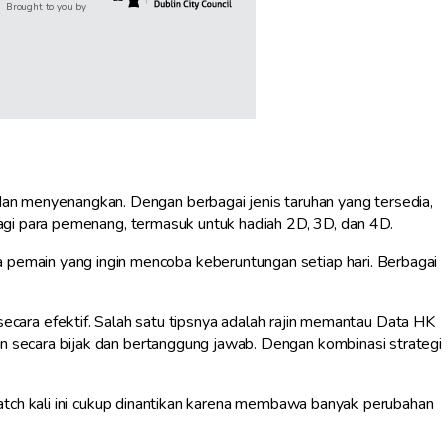
Brought to you by
dan menyenangkan. Dengan berbagai jenis taruhan yang tersedia,
gi para pemenang, termasuk untuk hadiah 2D, 3D, dan 4D.
 pemain yang ingin mencoba keberuntungan setiap hari. Berbagai
ra efektif. Salah satu tipsnya adalah rajin memantau Data HK
ain secara bijak dan bertanggung jawab. Dengan kombinasi strategi
atch kali ini cukup dinantikan karena membawa banyak perubahan