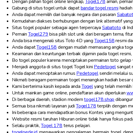
Dengan pilihan togel online lengkap,
Togel178
aman, pemain 
Gabung di situs togel untuk dapat
bandar togel resmi
hadiah 
Anda dapat memilih dari banyak negara dan pasaran
Sabato
Kemudahan diakses berhubungan dengan link alternatif yang
Situs togel populer sebagai agen terpercaya
Sabatoto
di Ind
Pemain
Togel279
bisa pilih slot unik dari beragam tema, fitu
Anda bisa mengenali situs Toto 4D yang
Togel158
resmi da
Anda dapat
Togel158
dengan mudah memasang angka togel har
Keamanan dan keuntungan terbaik dijamin pada togel resmi, 
Bo togel populer karena menciptakan permainan toto gelap 
Menjadi anggota di situs togel Togel kini
Pedetogel
sangat 
Anda dapat menciptakan rumus
Pedetogel
sendiri melalui s
Nikmati beragam permainan togel menangkan hadiah besar 
Kami berterima kasih kepada anda
Togel
yang telah memilih 
Untuk mainkan game online, pendaftaran akun diperlukan
ww
Di berbagai daerah, stadion modern
togel178.shop
dibangun
Semua bisa nikmati layanan judi
Togel178
terpilih dengan me
Ini beberapa cara mendapatkan bonus Kontes yang mengun
Website resmi taruhan Hiburan online tidak hanya fokus pad
Selalu praktik,
Togel 178
terus pelajari.
togelpede.id
menawarkan pengalaman bermain togel dengan 