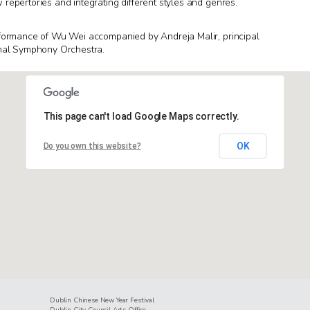
repertories and integrating different styles and genres.
rformance of Wu Wei accompanied by Andreja Malir, principal
onal Symphony Orchestra.
This page can't load Google Maps correctly.
OK
Do you own this website?
Dublin Chinese New Year Festival