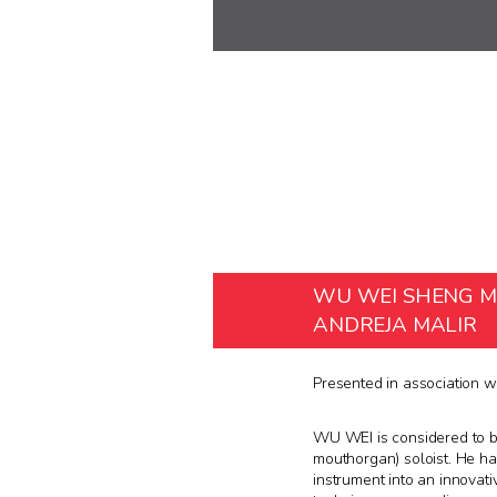
WU WEI SHENG MU
ANDREJA MALIR
Presented in association 
WU WEI is considered to b
mouthorgan) soloist. He ha
instrument into an innovat