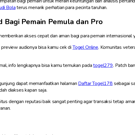
sempatan bagi pemain untuk meraih keuntungan dari analisis pertan
udi Bola
terus menarik perhatian para pecinta taruhan.
d Bagi Pemain Pemula dan Pro
berikan akses cepat dan aman bagi para pemain internasional ya
, preview audionya bisa kamu cek di
Togel Online
. Komunitas veter
mal, info lengkapnya bisa kamu temukan pada
togel279
. Patch bar
engunjung dapat memanfaatkan halaman
Daftar Togel178
sebagai s
ah diakses kapan saja.
itus dengan reputasi baik sangat penting agar transaksi tetap ama
anan.